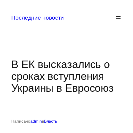
Перейти
к
Последние новости
содержимому
В ЕК высказались о
сроках вступления
Украины в Евросоюз
Написано
admin
в
Власть