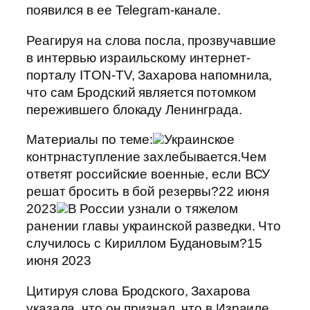
появился в ее Telegram-канале.
Реагируя на слова посла, прозвучавшие
в интервью израильскому интернет-
порталу ITON-TV, Захарова напомнила,
что сам Бродский является потомком
пережившего блокаду Ленинграда.
Материалы по теме:
Украинское
контрнаступление захлебывается.Чем
ответят российские военные, если ВСУ
решат бросить в бой резервы?22 июня
2023
В России узнали о тяжелом
ранении главы украинской разведки. Что
случилось с Кириллом Будановым?15
июня 2023
Цитируя слова Бродского, Захарова
указала, что он признал, что в Израиле