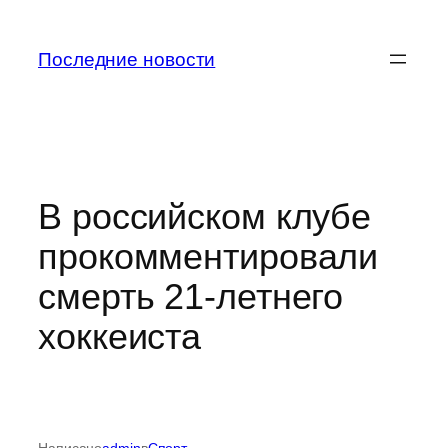
Перейти
к
Последние новости
содержимому
В российском клубе
прокомментировали
смерть 21-летнего
хоккеиста
Написано
admin
в
Спорт