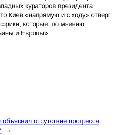
ападных кураторов президента
о Киев «напрямую и с ходу» отверг
Африки, которые, по мнению
аины и Европы».
 объяснил отсутствие прогресса
У
→