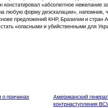
он констатировал «абсолютное нежелание з
на любую форму деэскалации», напомнив, чт
снове предложений КНР, Бразилии и стран 
ы стать «опасными и убийственными для Укр
 о причинах
Американский генерал
контрнаступления ВС