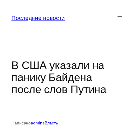
Перейти
к
Последние новости
содержимому
В США указали на
панику Байдена
после слов Путина
Написано
admin
в
Власть