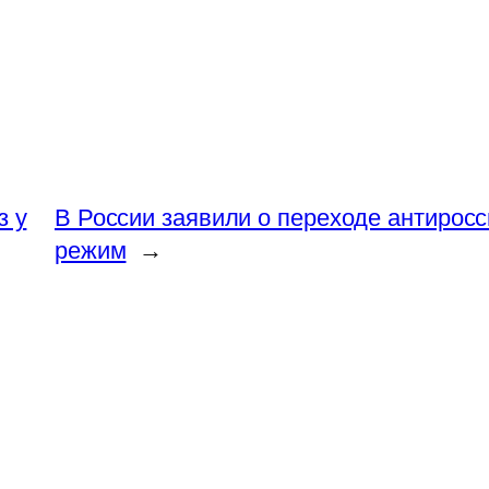
з у
В России заявили о переходе антирос
режим
→