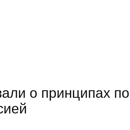
зали о принципах п
сией