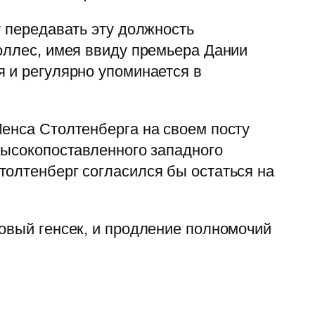
т передавать эту должность
оллес, имея ввиду премьера Дании
я и регулярно упоминается в
Йенса Столтенберга на своем посту
высокопоставленного западного
толтенберг согласился бы остаться на
овый генсек, и продление полномочий