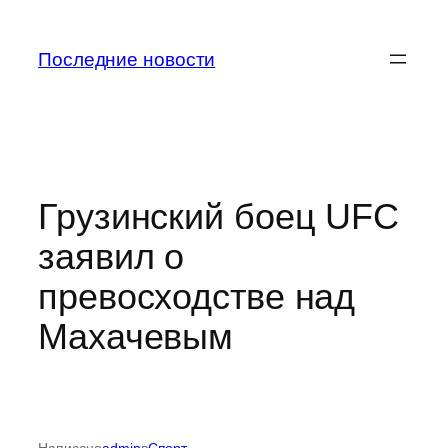
Перейти
к
Последние новости
содержимому
Грузинский боец UFC
заявил о
превосходстве над
Махачевым
Написано
admin
в
Спорт