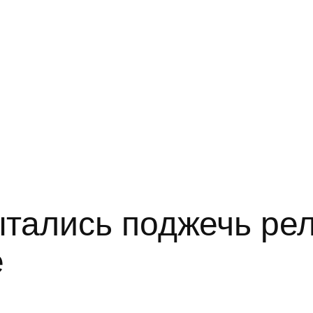
ытались поджечь ре
е