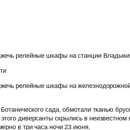
джечь релейные шкафы на станции Владыки
сти
джечь релейные шкафы на железнодорожной
 Ботанического сада, обмотали тканью бруск
того диверсанты скрылись в неизвестном н
ерно в три часа ночи 23 июня.