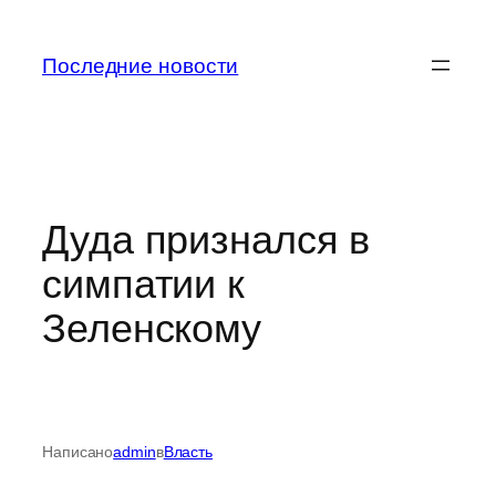
Перейти
к
Последние новости
содержимому
Дуда признался в
симпатии к
Зеленскому
Написано
admin
в
Власть