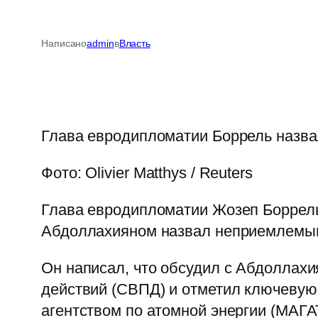
Написано
admin
в
Власть
Глава евродипломатии Боррель назва
Фото: Olivier Matthys / Reuters
Глава евродипломатии Жозеп Боррель
Абдоллахияном назвал неприемлемым в
Он написал, что обсудил с Абдолла
действий (СВПД) и отметил ключевую
агентством по атомной энергии (МАГА