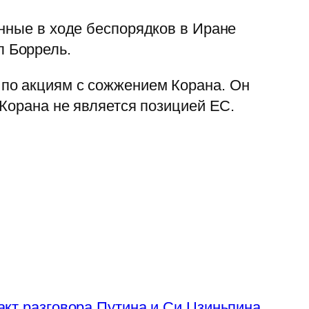
анные в ходе беспорядков в Иране
 Боррель.
по акциям с сожжением Корана. Он
 Корана не является позицией ЕС.
акт разговора Путина и Си Цзиньпина