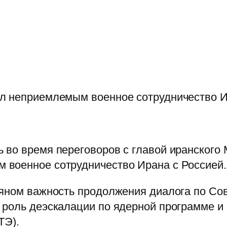
л неприемлемым военное сотрудничество И
 во время переговоров с главой иранског
оенное сотрудничество Ирана с Россией. О
хияном важность продолжения диалога по 
 роль деэскалации по ядерной программе 
ТЭ).