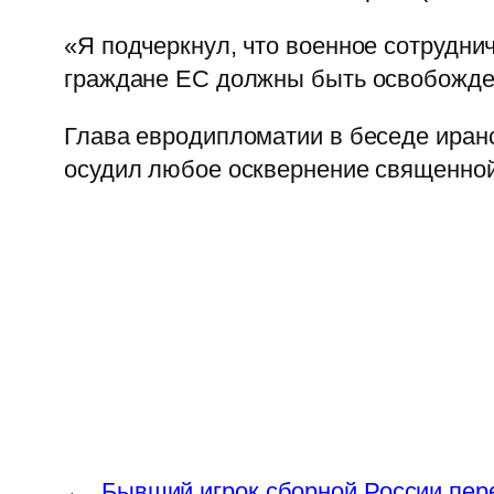
«Я подчеркнул, что военное сотрудни
граждане ЕС должны быть освобожде
Глава евродипломатии в беседе иран
осудил любое осквернение священной 
←
Бывший игрок сборной России пер