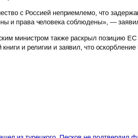
чество с Россией неприемлемо, что задерж
ны и права человека соблюдены», — заявил
ским министром также раскрыл позицию ЕС 
книги и религии и заявил, что оскорбление
ешел из турецкого
Песков не подтвердил ф