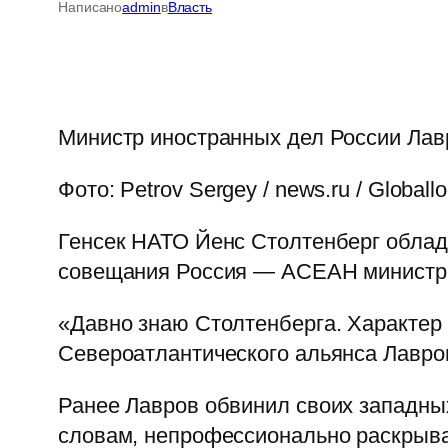
Написано
admin
в
Власть
Министр иностранных дел России Лав
Фото: Petrov Sergey / news.ru / Global
Генсек НАТО Йенс Столтенберг облад
совещания Россия — АСЕАН министр и
«Давно знаю Столтенберга. Характер 
Североатлантического альянса Лавро
Ранее Лавров обвинил своих западных
словам, непрофессионально раскрыва