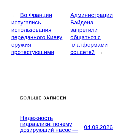
←
Во Франции
Администрации
испугались
Байдена
использования
запретили
переданного Киеву
общаться с
оружия
платформами
протестующими
соцсетей
→
БОЛЬШЕ ЗАПИСЕЙ
Надежность
гидравлики: почему
04.08.2026
дозирующий насос —