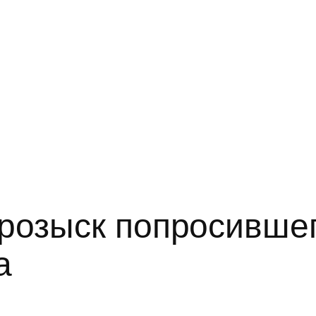
розыск попросивше
а