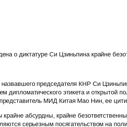
ена о диктатуре Си Цзиньпина крайне без
 назвавшего председателя КНР Си Цзиньпин
м дипломатического этикета и открытой по
редставитель МИД Китая Мао Нин, ее цити
 крайне абсурдны, крайне безответственны,
ляются серьезным посягательством на поли