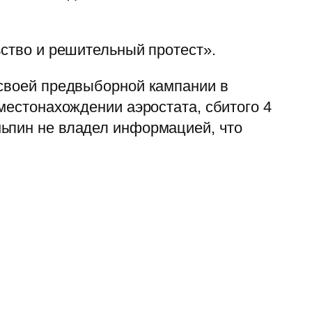
ьство и решительный протест».
 своей предвыборной кампании в
местонахождении аэростата, сбитого 4
ньпин не владел информацией, что