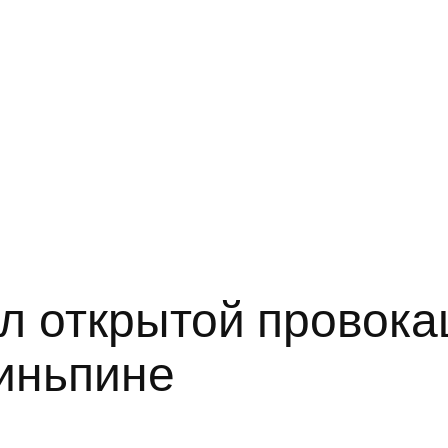
л открытой провока
иньпине