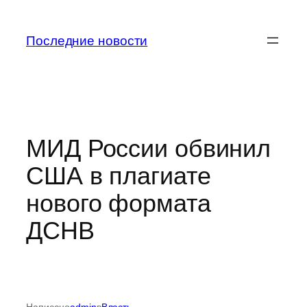
Перейти
к
Последние новости
содержимому
МИД России обвинил
США в плагиате
нового формата
ДСНВ
Написано
admin
в
Власть