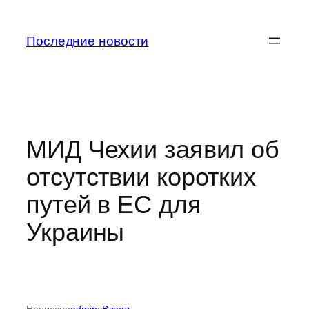
Перейти
к
Последние новости
содержимому
МИД Чехии заявил об
отсутствии коротких
путей в ЕС для
Украины
Написано
admin
в
Власть