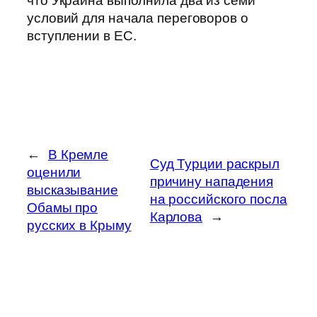
что Украина выполнила два из семи
условий для начала переговоров о
вступлении в ЕС.
←
В Кремле
Суд Турции раскрыл
оценили
причину нападения
высказывание
на российского посла
Обамы про
Карлова
→
русских в Крыму