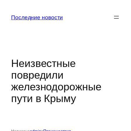
Перейти
к
Последние новости
содержимому
Неизвестные
повредили
железнодорожные
пути в Крыму
Написано
admin
в
Происшествия