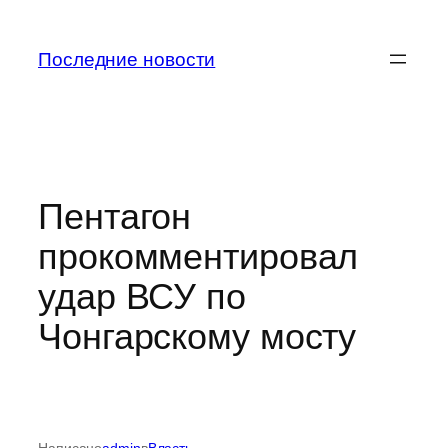
Перейти
к
Последние новости
содержимому
Пентагон
прокомментировал
удар ВСУ по
Чонгарскому мосту
Написано
admin
в
Власть