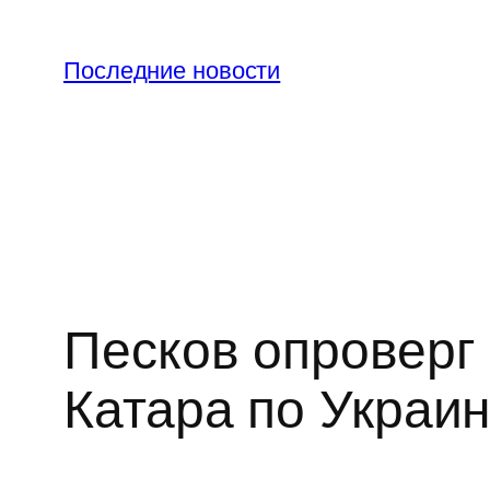
Перейти
к
Последние новости
содержимому
Песков опроверг
Катара по Украи