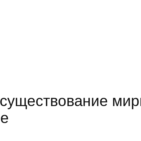
 существование ми
не