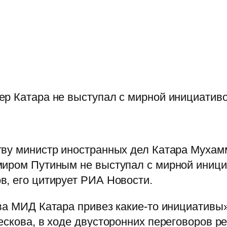
ер Катара не выступал с мирной инициативо
тву министр иностранных дел Катара Мухам
миром Путиным не выступал с мирной иници
, его цитирует РИА Новости.
ва МИД Катара привез какие-то инициативы»
ескова, в ходе двусторонних переговоров р