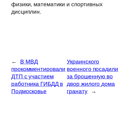
физики, математики и спортивных
дисциплин.
←
В МВД
Украинского
прокомментировали
военного посадили
ДТП с участием
за брошенную во
работника ГИБДД в
двор жилого дома
Подмосковье
гранату
→