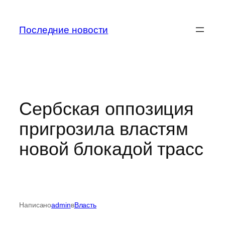
Перейти
к
Последние новости
содержимому
Сербская оппозиция
пригрозила властям
новой блокадой трасс
Написано
admin
в
Власть