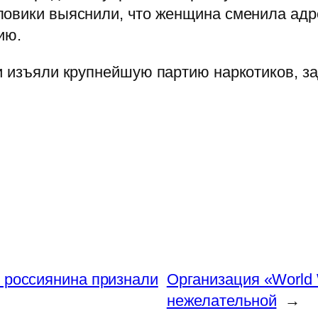
овики выяснили, что женщина сменила адре
ию.
и изъяли крупнейшую партию наркотиков, з
 россиянина признали
Организация «World W
нежелательной
→