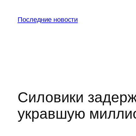
Перейти
к
Последние новости
содержимому
Силовики задерж
укравшую милли