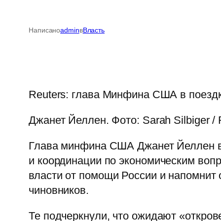
Написано
admin
в
Власть
Reuters: глава Минфина США в поезд
Джанет Йеллен. Фото: Sarah Silbiger / 
Глава минфина США Джанет Йеллен в х
и координации по экономическим воп
власти от помощи России и напомнит 
чиновников.
Те подчеркнули, что ожидают «откров