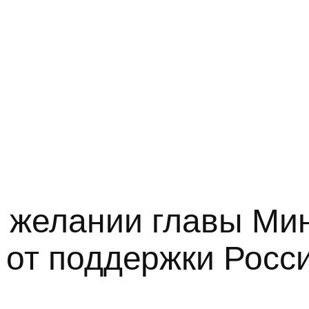
 о желании главы М
 от поддержки Росс