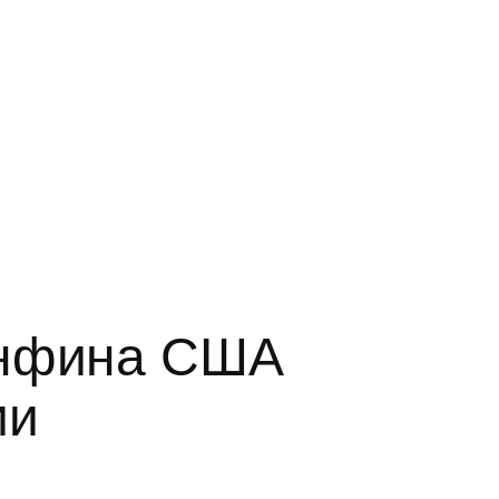
инфина США
ии