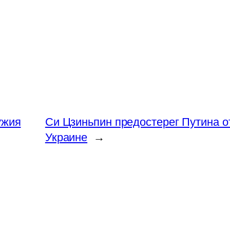
ужия
Си Цзиньпин предостерег Путина о
Украине
→