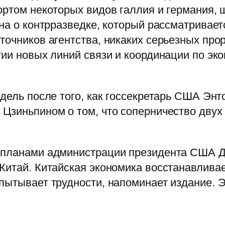
ортом некоторых видов галлия и германия,
она о контрразведке, который рассматривае
точников агентства, никаких серьезных про
тии новых линий связи и координации по э
едель после того, как госсекретарь США Энт
Цзиньпином о том, что соперничество двух
ы планами администрации президента США 
Китай. Китайская экономика восстанавлива
пытывает трудности, напоминает издание. Э