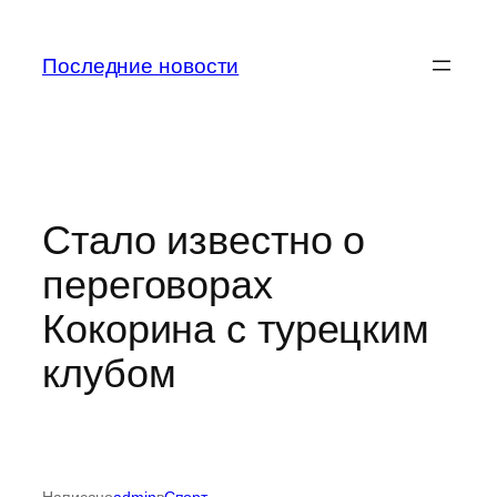
Перейти
к
Последние новости
содержимому
Стало известно о
переговорах
Кокорина с турецким
клубом
Написано
admin
в
Спорт