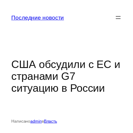
Перейти
к
Последние новости
содержимому
США обсудили с ЕС и
странами G7
ситуацию в России
Написано
admin
в
Власть