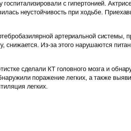
 госпитализировали с гипертонией. Актрисе
явилась неустойчивость при ходьбе. Приеха
ртебробазилярной артериальной системы, п
у, снижается. Из-за этого нарушаются питан
ртистке сделали КТ головного мозга и обна
 обнаружили поражение легких, а также вы
нтиляция легких.