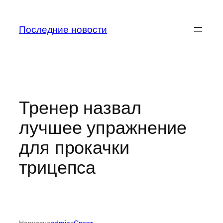
Перейти
к
Последние новости
содержимому
Тренер назвал
лучшее упражнение
для прокачки
трицепса
Написано
admin
в
Спорт