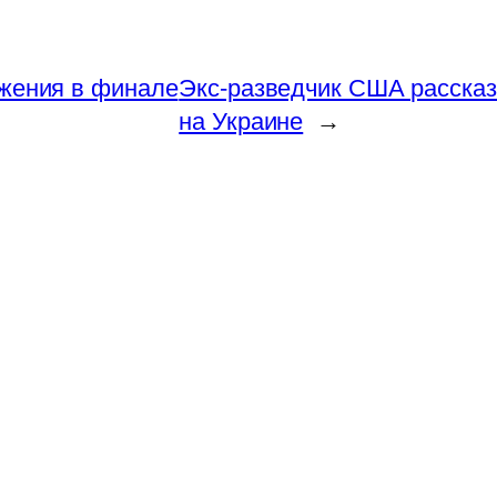
жения в финале
Экс-разведчик США рассказ
на Украине
→