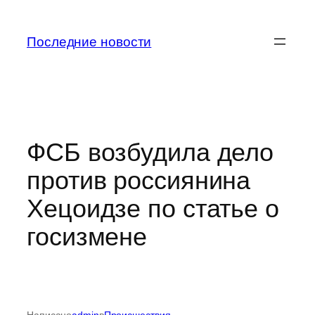
Перейти
к
Последние новости
содержимому
ФСБ возбудила дело
против россиянина
Хецоидзе по статье о
госизмене
Написано
admin
в
Происшествия