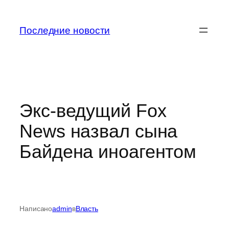
Перейти
к
Последние новости
содержимому
Экс-ведущий Fox
News назвал сына
Байдена иноагентом
Написано
admin
в
Власть