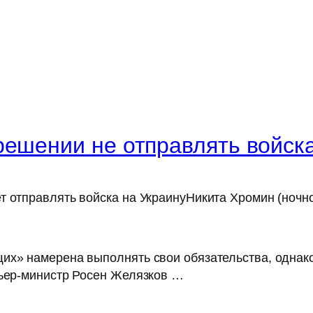
решении не отправлять войска
т отправлять войска на УкраинуНикита Хромин (ночн
их» намерена выполнять свои обязательства, однако
мьер-министр Росен Желязков …