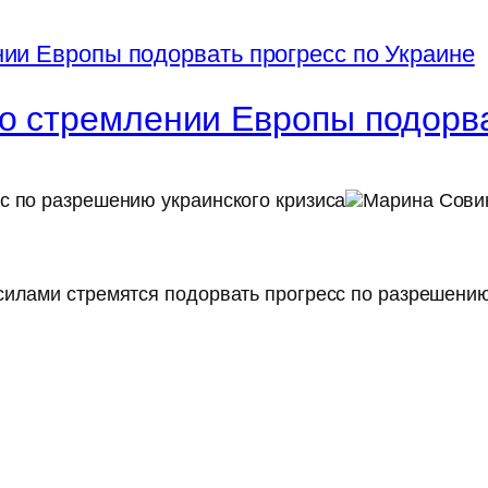
 о стремлении Европы подорва
с по разрешению украинского кризиса
Марина Совин
силами стремятся подорвать прогресс по разрешению 