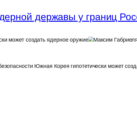
ядерной державы у границ Ро
ски может создать ядерное оружие
Максим Габриеля
безопасности Южная Корея гипотетически может созд