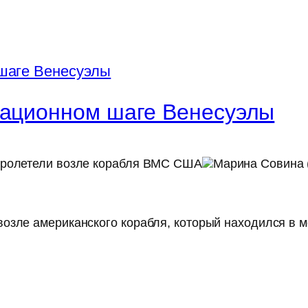
кационном шаге Венесуэлы
пролетели возле корабля ВМС США
Марина Совина 
озле американского корабля, который находился в 