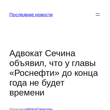
Перейти
к
Последние новости
содержимому
Адвокат Сечина
объявил, что у главы
«Роснефти» до конца
года не будет
времени
Написано
admin
в
Спонсоры