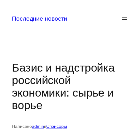
Перейти
к
Последние новости
содержимому
Базис и надстройка
российской
экономики: сырье и
ворье
Написано
admin
в
Спонсоры