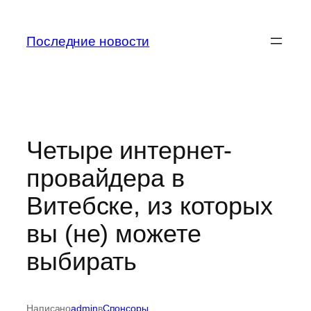
Перейти
к
Последние новости
содержимому
Четыре интернет-
провайдера в
Витебске, из которых
вы (не) можете
выбирать
Написано
admin
в
Спонсоры