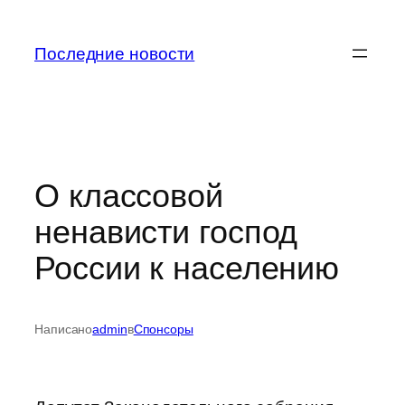
Перейти
к
Последние новости
содержимому
О классовой
ненависти господ
России к населению
Написано
admin
в
Спонсоры