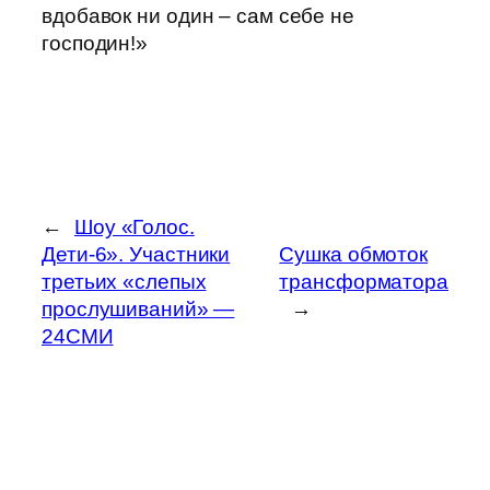
вдобавок ни один – сам себе не
господин!»
←
Шоу «Голос.
Дети-6». Участники
Сушка обмоток
третьих «слепых
трансформатора
прослушиваний» —
→
24СМИ