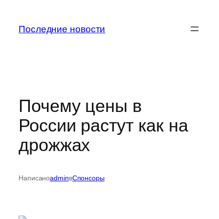
Перейти
к
Последние новости
содержимому
Почему цены в
России растут как на
дрожжах
Написано
admin
в
Спонсоры