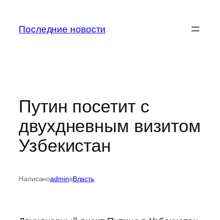
Перейти
к
Последние новости
содержимому
Путин посетит с
двухдневным визитом
Узбекистан
Написано
admin
в
Власть