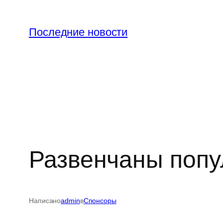
Перейти
к
Последние новости
содержимому
Развенчаны попу
Написано
admin
в
Спонсоры