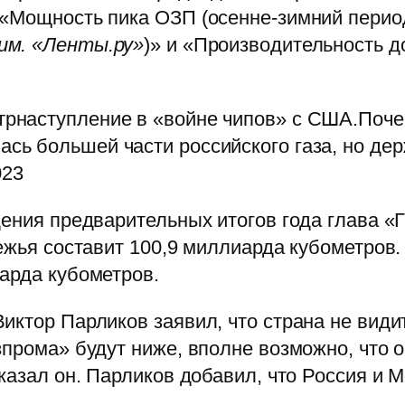
 «Мощность пика ОЗП (осенне-зимний пери
им. «Ленты.ру»
)» и «Производительность д
трнаступление в «войне чипов» с США.Поче
сь большей части российского газа, но дер
023
дения предварительных итогов года глава «
ежья составит 100,9 миллиарда кубометров.
арда кубометров.
иктор Парликов заявил, что страна не види
зпрома» будут ниже, вполне возможно, что 
сказал он. Парликов добавил, что Россия и 