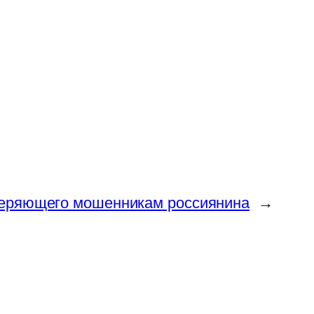
веряющего мошенникам россиянина
→