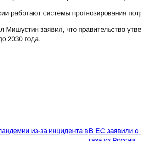
сии работают системы прогнозирования пот
л Мишустин заявил, что правительство утве
о 2030 года.
пандемии из-за инцидента в
В ЕС заявили о
газа из России