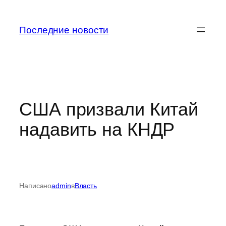
Перейти
к
Последние новости
содержимому
США призвали Китай
надавить на КНДР
Написано
admin
в
Власть