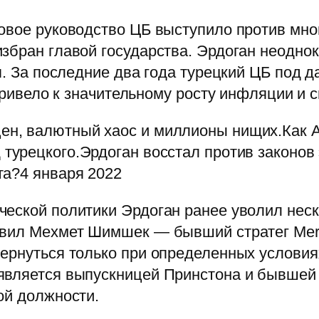
новое руководство ЦБ выступило против мно
бран главой государства. Эрдоган неоднокр
ся. За последние два года турецкий ЦБ под 
о привело к значительному росту инфляции и
цен, валютный хаос и миллионы нищих.Как 
 турецкого.Эрдоган восстал против законов
та?4 января 2022
еской политики Эрдоган ранее уволил неск
вил Мехмет Шимшек — бывший стратег Merril
ернуться только при определенных условиях
является выпускницей Принстона и бывшей
ой должности.