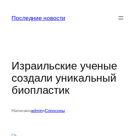
Перейти
к
Последние новости
содержимому
Израильские ученые
создали уникальный
биопластик
Написано
admin
в
Спонсоры