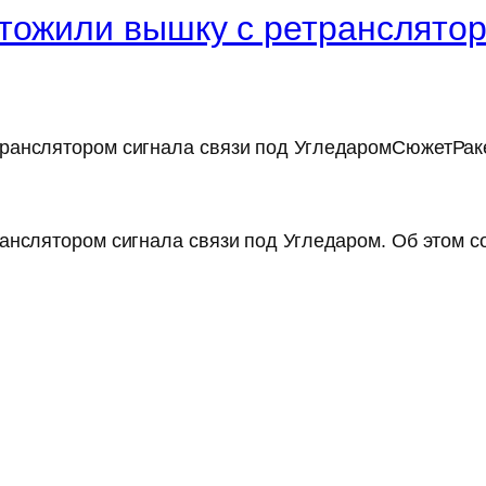
тожили вышку с ретранслятор
ранслятором сигнала связи под УгледаромСюжетРаке
анслятором сигнала связи под Угледаром. Об этом с