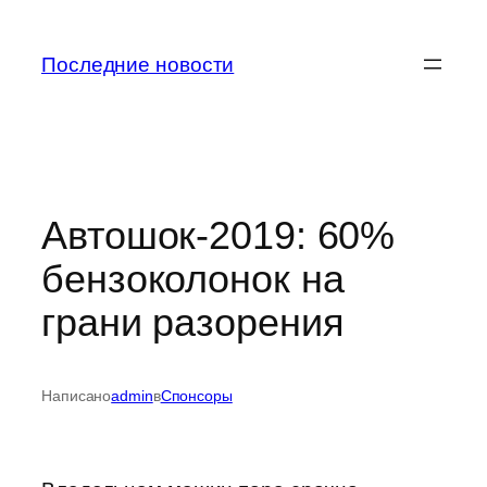
Перейти
к
Последние новости
содержимому
Автошок-2019: 60%
бензоколонок на
грани разорения
Написано
admin
в
Спонсоры